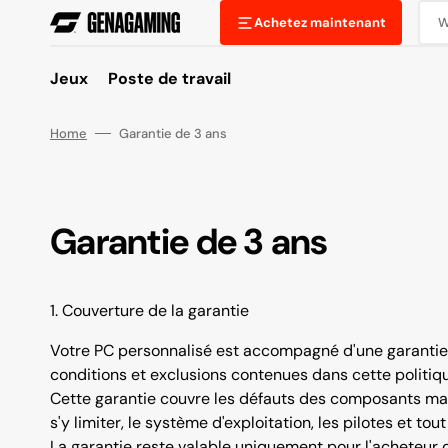
Ignorer
et
W
Achetez maintenant
passer
au
contenu
Jeux
Poste de travail
Home
Garantie de 3 ans
Garantie de 3 ans
1. Couverture de la garantie
Votre PC personnalisé est accompagné d'une garantie l
conditions et exclusions contenues dans cette politiq
Cette garantie couvre les défauts des composants maté
s'y limiter, le système d'exploitation, les pilotes et 
La garantie reste valable uniquement pour l'acheteur d'